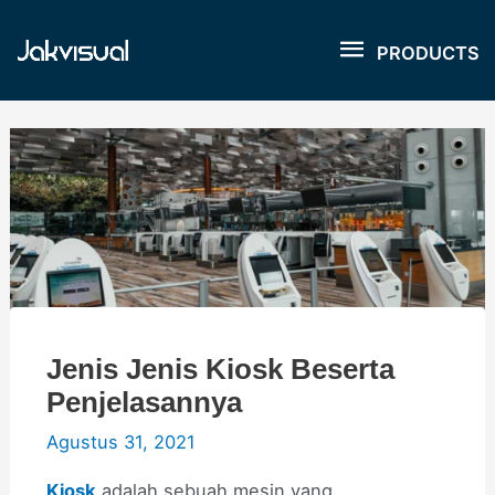
Lewati
PRODUCT
ke
PRODUCTS
konten
Jenis Jenis Kiosk Beserta
Penjelasannya
Agustus 31, 2021
Kiosk
adalah sebuah mesin yang