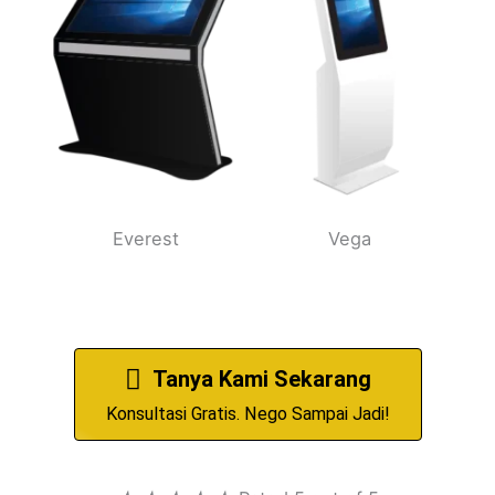
Everest
Vega
Tanya Kami Sekarang
Konsultasi Gratis. Nego Sampai Jadi!