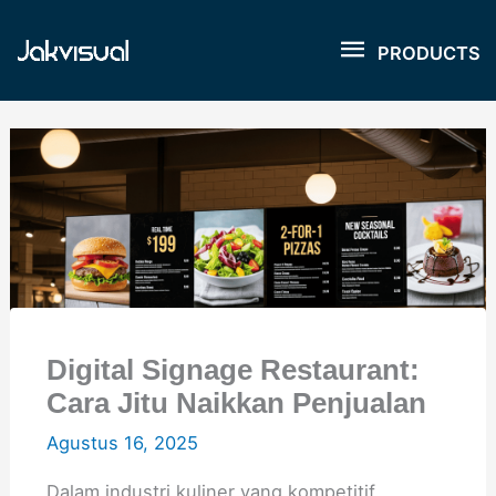
Lewati
PRODUCT
ke
PRODUCTS
konten
Digital Signage Restaurant:
Cara Jitu Naikkan Penjualan
Agustus 16, 2025
Dalam industri kuliner yang kompetitif,