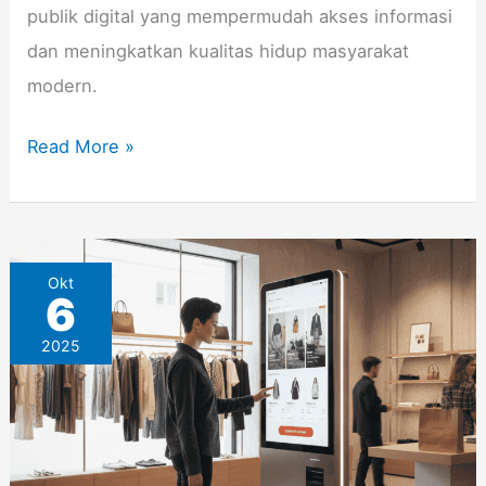
publik digital yang mempermudah akses informasi
dan meningkatkan kualitas hidup masyarakat
modern.
Read More »
Kiosk
Okt
6
untuk
2025
Retail:
Strategi
Meningkatkan
Penjualan