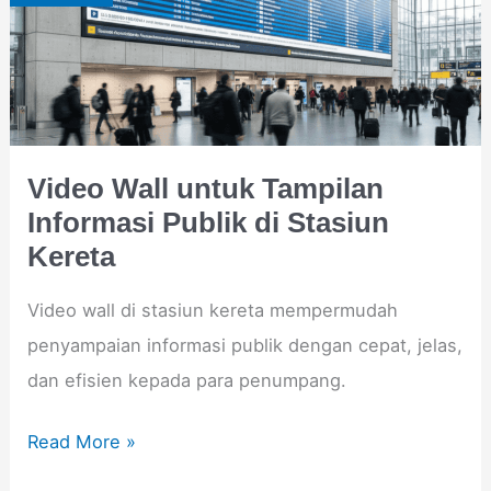
Tampilan
Informasi
Publik
di
Stasiun
Video Wall untuk Tampilan
Kereta
Informasi Publik di Stasiun
Kereta
Video wall di stasiun kereta mempermudah
penyampaian informasi publik dengan cepat, jelas,
dan efisien kepada para penumpang.
Read More »