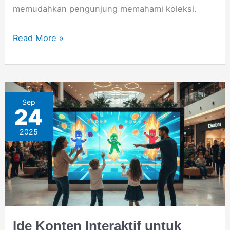
memudahkan pengunjung memahami koleksi.
Read More »
Ide
Sep
24
Konten
2025
Interaktif
untuk
Video
Wall
di
Mall
Ide Konten Interaktif untuk