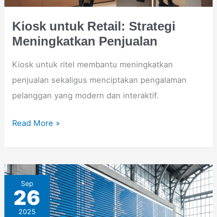
Kiosk untuk Retail: Strategi
Meningkatkan Penjualan
Kiosk untuk ritel membantu meningkatkan
penjualan sekaligus menciptakan pengalaman
pelanggan yang modern dan interaktif.
Read More »
Video
Sep
26
Wall
2025
untuk