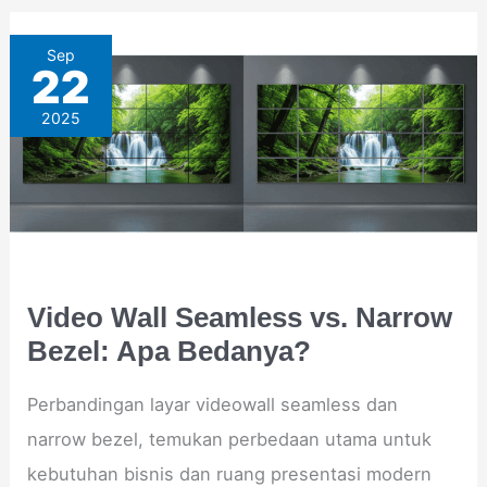
Video
Sep
22
Wall
2025
Seamless
vs.
Narrow
Bezel:
Apa
Bedanya?
Video Wall Seamless vs. Narrow
Bezel: Apa Bedanya?
Perbandingan layar videowall seamless dan
narrow bezel, temukan perbedaan utama untuk
kebutuhan bisnis dan ruang presentasi modern