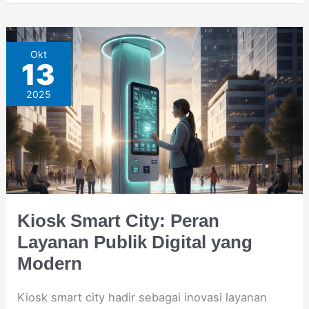
Kiosk
Okt
13
Smart
2025
City:
Peran
Layanan
Publik
Digital
yang
Kiosk Smart City: Peran
Modern
Layanan Publik Digital yang
Modern
Kiosk smart city hadir sebagai inovasi layanan