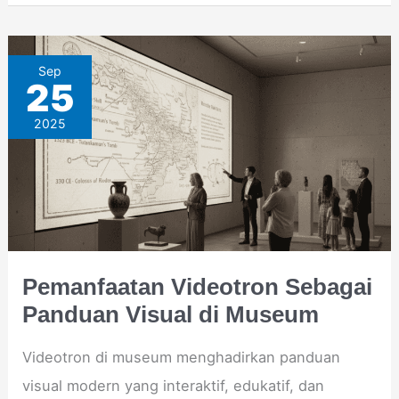
Pemanfaatan
Sep
25
Videotron
2025
Sebagai
Panduan
Visual
di
Museum
Pemanfaatan Videotron Sebagai
Panduan Visual di Museum
Videotron di museum menghadirkan panduan
visual modern yang interaktif, edukatif, dan