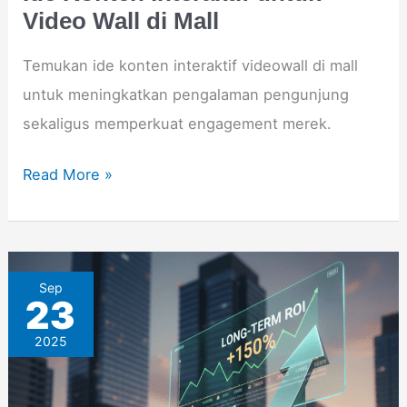
Video Wall di Mall
Temukan ide konten interaktif videowall di mall
untuk meningkatkan pengalaman pengunjung
sekaligus memperkuat engagement merek.
Read More »
Mengapa
Sep
23
Videotron
2025
Menjadi
Investasi
Pemasaran