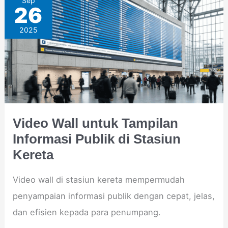
Sep
26
Wall
2025
untuk
Tampilan
Informasi
Publik
di
Stasiun
Video Wall untuk Tampilan
Kereta
Informasi Publik di Stasiun
Kereta
Video wall di stasiun kereta mempermudah
penyampaian informasi publik dengan cepat, jelas,
dan efisien kepada para penumpang.