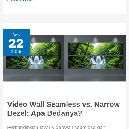
Video
Sep
22
Wall
2025
Seamless
vs.
Narrow
Bezel:
Apa
Bedanya?
Video Wall Seamless vs. Narrow
Bezel: Apa Bedanya?
Perbandingan layar videowall seamless dan