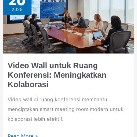
20
Wall
2025
untuk
Ruang
Konferensi:
Meningkatkan
Kolaborasi
Video Wall untuk Ruang
Konferensi: Meningkatkan
Kolaborasi
Video wall di ruang konferensi membantu
menciptakan smart meeting room modern untuk
kolaborasi lebih efektif.
Read More »