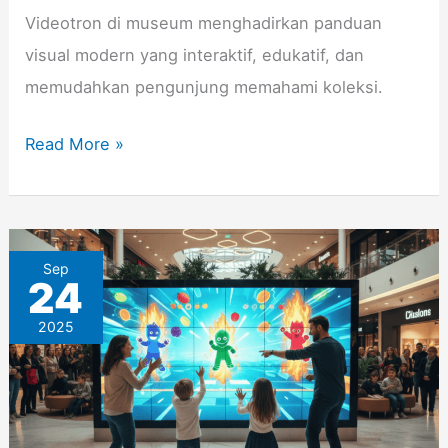
Videotron di museum menghadirkan panduan
visual modern yang interaktif, edukatif, dan
memudahkan pengunjung memahami koleksi.
Read More »
Ide
Sep
24
Konten
2025
Interaktif
untuk
Video
Wall