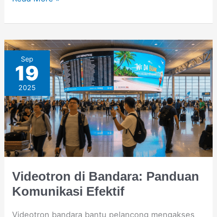
Videotron
Sep
19
di
2025
Bandara:
Panduan
Komunikasi
Efektif
Videotron di Bandara: Panduan
Komunikasi Efektif
Videotron bandara bantu pelancong mengakses