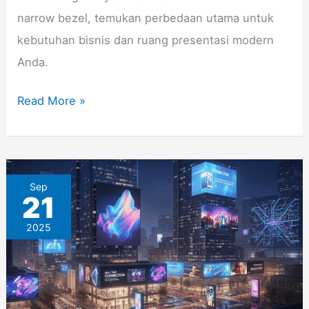
narrow bezel, temukan perbedaan utama untuk
kebutuhan bisnis dan ruang presentasi modern
Anda.
Read More »
Membangun
Sep
21
Jaringan
2025
Videotron
Kota:
Tantangan
dan