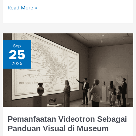
Read More »
Pemanfaatan
Sep
25
Videotron
2025
Sebagai
Panduan
Visual
di
Museum
Pemanfaatan Videotron Sebagai
Panduan Visual di Museum