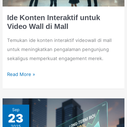
di
Mall
Ide Konten Interaktif untuk
Video Wall di Mall
Temukan ide konten interaktif videowall di mall
untuk meningkatkan pengalaman pengunjung
sekaligus memperkuat engagement merek.
Read More »
Mengapa
Sep
23
Videotron
2025