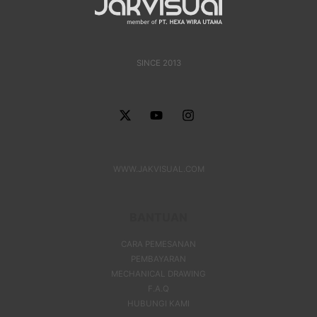
SINCE 2013
WWW.JAKVISUAL.COM
BANTUAN
CARA PEMESANAN
PEMBAYARAN
MECHANICAL DRAWING
F.A.Q
HUBUNGI KAMI