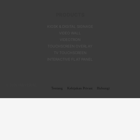
PRODUCTS
KIOSK & DIGITAL SIGNAGE
VIDEO WALL
VIDEOTRON
TOUCHSCREEN OVERLAY
TV TOUCHSCREEN
INTERACTIVE FLAT PANEL
© 2026
JAKVISUAL
Tentang
Kebijakan Privasi
Hubungi