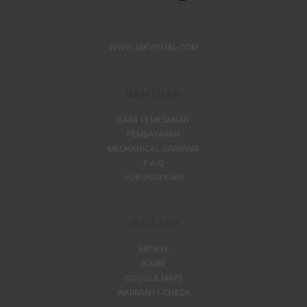
WWW.JAKVISUAL.COM
BANTUAN
CARA PEMESANAN
PEMBAYARAN
MECHANICAL DRAWING
F.A.Q
HUBUNGI KAMI
JELAJAH
ARTIKEL
KARIR
GOOGLE MAPS
WARRANTY CHECK