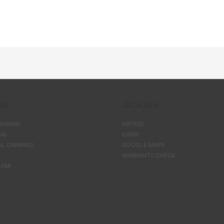
AN
JELAJAH
ESANAN
ARTIKEL
AN
KARIR
AL DRAWING
GOOGLE MAPS
WARRANTY CHECK
AMI