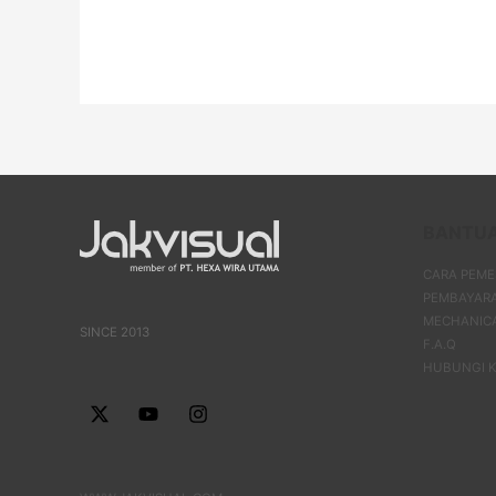
BANTU
CARA PEM
PEMBAYAR
MECHANIC
SINCE 2013
F.A.Q
HUBUNGI K