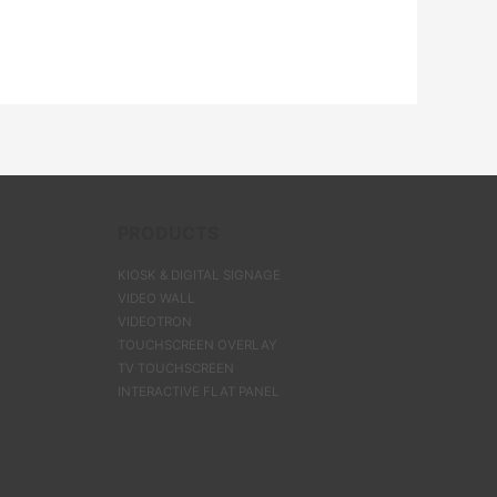
PRODUCTS
KIOSK & DIGITAL SIGNAGE
VIDEO WALL
VIDEOTRON
TOUCHSCREEN OVERLAY
TV TOUCHSCREEN
INTERACTIVE FLAT PANEL