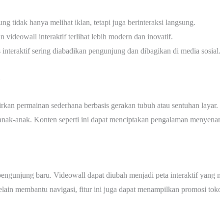
ng tidak hanya melihat iklan, tetapi juga berinteraksi langsung.
n videowall interaktif terlihat lebih modern dan inovatif.
s interaktif sering diabadikan pengunjung dan dibagikan di media sosial
rkan permainan sederhana berbasis gerakan tubuh atau sentuhan laya
tuk anak-anak. Konten seperti ini dapat menciptakan pengalaman menye
engunjung baru. Videowall dapat diubah menjadi peta interaktif yang
lain membantu navigasi, fitur ini juga dapat menampilkan promosi toko